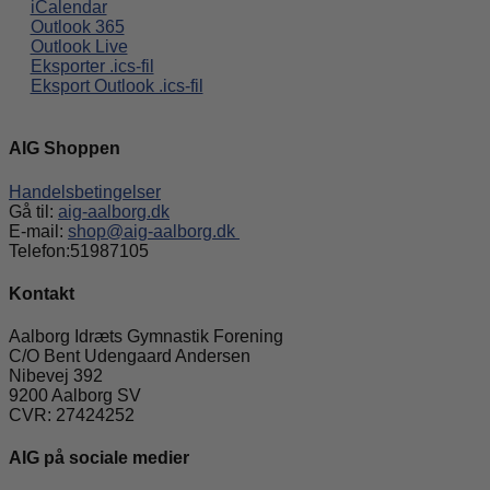
iCalendar
Outlook 365
Outlook Live
Eksporter .ics-fil
Eksport Outlook .ics-fil
AIG Shoppen
Handelsbetingelser
Gå til:
aig-aalborg.dk
E-mail:
shop@aig-aalborg.dk
Telefon:51987105
Kontakt
Aalborg Idræts Gymnastik Forening
C/O Bent Udengaard Andersen
Nibevej 392
9200 Aalborg SV
CVR: 27424252
AIG på sociale medier