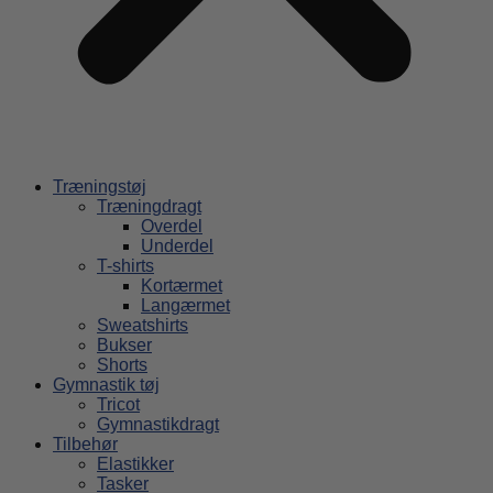
Træningstøj
Træningdragt
Overdel
Underdel
T-shirts
Kortærmet
Langærmet
Sweatshirts
Bukser
Shorts
Gymnastik tøj
Tricot
Gymnastikdragt
Tilbehør
Elastikker
Tasker