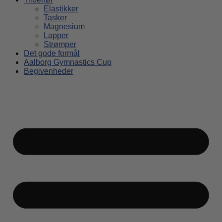
Elastikker
Tasker
Magnesium
Lapper
Strømper
Det gode formål
Aalborg Gymnastics Cup
Begivenheder