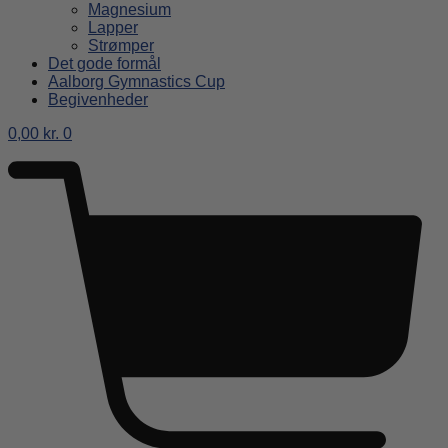
Magnesium
Lapper
Strømper
Det gode formål
Aalborg Gymnastics Cup
Begivenheder
0,00
kr.
0