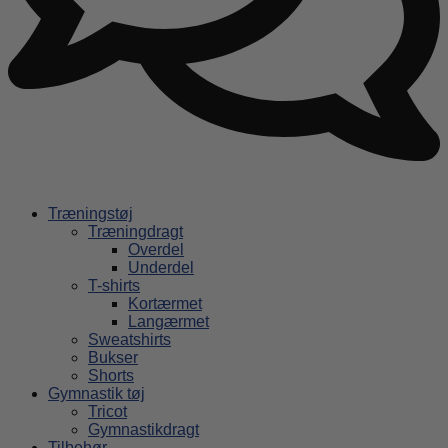
Træningstøj
Træningdragt
Overdel
Underdel
T-shirts
Kortærmet
Langærmet
Sweatshirts
Bukser
Shorts
Gymnastik tøj
Tricot
Gymnastikdragt
Tilbehør