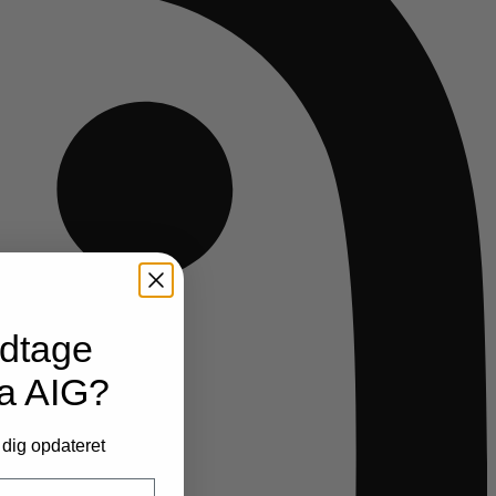
odtage
ra AIG?
 dig opdateret