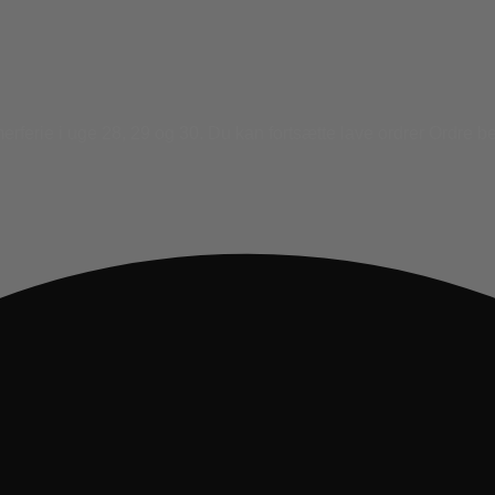
ferie i uge 28, 29 og 30. Du kan fortsætte lave ordrer Ordre be