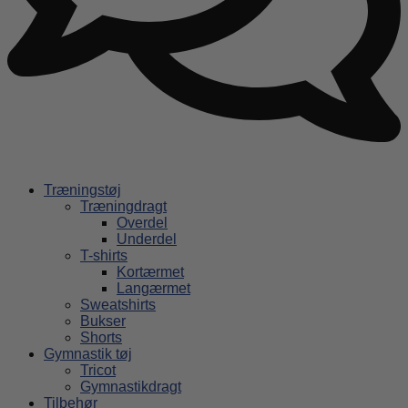
Træningstøj
Træningdragt
Overdel
Underdel
T-shirts
Kortærmet
Langærmet
Sweatshirts
Bukser
Shorts
Gymnastik tøj
Tricot
Gymnastikdragt
Tilbehør