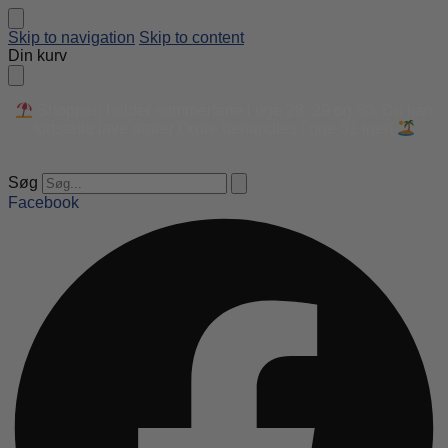
Skip to navigation
Skip to content
Din kurv
Shoppen holder sommerferie i uge 28, 29 og 30. Du kan
fortsætte lave ordrer Ordre behandles i uge 31 igen
Søg
Facebook