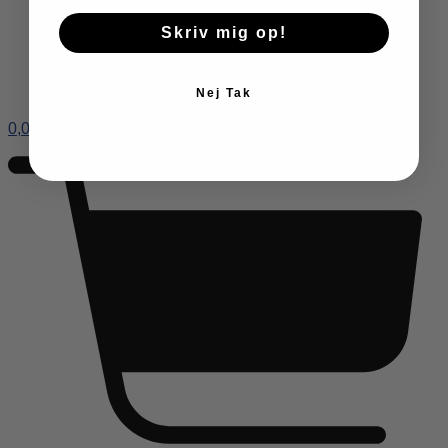
Magnesium
Lapper
Skriv mig op!
Strømper
Det gode formål
Aalborg Gymnastics Cup
Nej Tak
Begivenheder
0,00
kr.
0