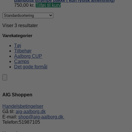
Bambusa strømpe pakke ( kun fysisk afhentning)
750,00
kr.
Tilføj til kurv
Viser 3 resultater
Varekategorier
Tøj
Tilbehør
Aalborg CUP
Camps
Det gode formål
AIG Shoppen
Handelsbetingelser
Gå til:
aig-aalborg.dk
E-mail:
shop@aig-aalborg.dk
Telefon:51987105