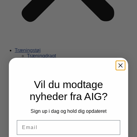
Træningstøj
Træningdragt
Overdel
Underdel
T-shirts
Kortærmet
Vil du modtage
Langærmet
Sweatshirts
nyheder fra AIG?
Bukser
Shorts
Gymnastik tøj
Tricot
Sign up i dag og hold dig opdateret
Gymnastikdragt
Tilbehør
Email
Elastikker
Tasker