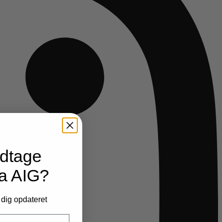
odtage
ra AIG?
 dig opdateret