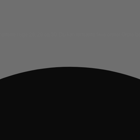
ferie i uge 28, 29 og 30. Du kan fortsætte lave ordrer Ordre b