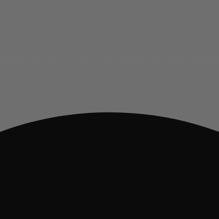
ferie i uge 28, 29 og 30. Du kan fortsætte lave ordrer Ordre be