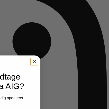
odtage
ra AIG?
 dig opdateret