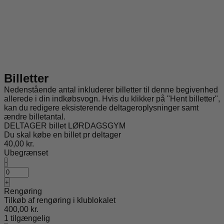
Billetter
Nedenstående antal inkluderer billetter til denne begivenhed
allerede i din indkøbsvogn. Hvis du klikker på "Hent billetter",
kan du redigere eksisterende deltageroplysninger samt
ændre billetantal.
DELTAGER billet LØRDAGSGYM
Du skal købe en billet pr deltager
40,00
kr.
Ubegrænset
Formindsk
-
billetantal
Antal
for
Øg
+
DELTAGER
billetantallet
Rengøring
billet
for
LØRDAGSGYM
Tilkøb af rengøring i klublokalet
DELTAGER
400,00
kr.
billet
1
tilgængelig
LØRDAGSGYM