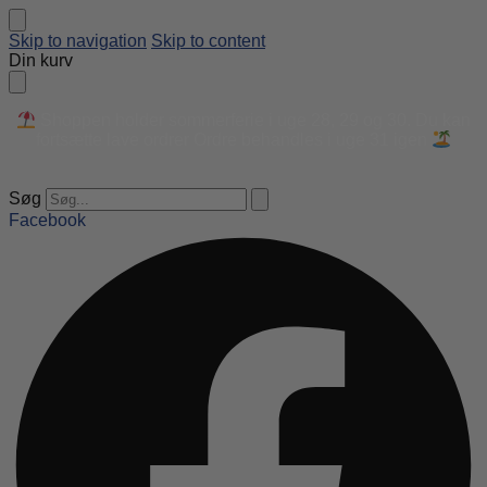
Skip to navigation
Skip to content
Din kurv
Shoppen holder sommerferie i uge 28, 29 og 30. Du kan
fortsætte lave ordrer Ordre behandles i uge 31 igen
Søg
Facebook