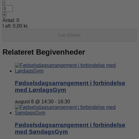
Formindsk
-
billetantal
Antal
for
Øg
+
Rengøring
billetantallet
Antal:
0
for
I alt:
0,00
kr.
Rengøring
Køb Billetter
Relateret Begivenheder
Fødselsdagsarrangement i forbindelse
med LørdagsGym
august 8 @ 14:30
-
16:30
Fødselsdagsarrangement i forbindelse
med SøndagsGym