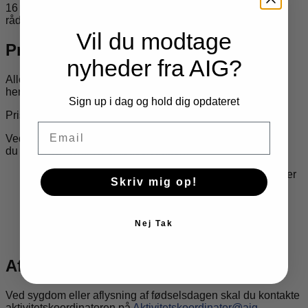
16 personer til arrangementet stiller vi et seperat lokale til
rådighed til jer.
Vil du modtage
Pris og billetbestilling
nyheder fra AIG?
Alle deltagere skal have billet – både børn og voksne,
herunder forældre.
Sign up i dag og hold dig opdateret
Pris:
40 kr. pr. person
Email
Ved booking skal du bestille billetter til det antal deltagere,
du forventer kommer til fødselsdagen.
Hvis der kommer flere deltagere end forventet, kan der
Skriv mig op!
købes ekstra billetter ved indgangen på dagen.
Hvis der kommer færre deltagere end forventet,
refunderes allerede købte billetter ikke.
Ønsker du flere billetter end 22, bedes du skrive en
Nej Tak
mail til: aktivitetskoordinator@aig-aalborg.dk
Afbestilling
Ved sygdom eller aflysning af fødselsdagen skal du kontakte
aktivitetskoordinatoren på
Aktivitetskoordinator@aig-