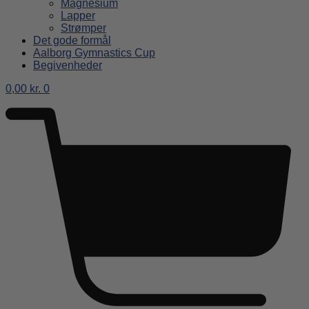
Magnesium
Lapper
Strømper
Det gode formål
Aalborg Gymnastics Cup
Begivenheder
0,00
kr.
0