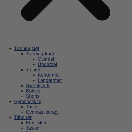
Træningstøj
Træningdragt
Overdel
Underdel
T-shirts
Kortærmet
Langærmet
Sweatshirts
Bukser
Shorts
Gymnastik tøj
Tricot
Gymnastikdragt
Tilbehør
Elastikker
Tasker