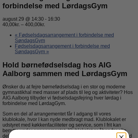
forbindelse med LørdagsGym
august 29 @ 14:30
-
16:30
40,00kr. – 400,00kr.
«
Fødselsdagsarrangement i forbindelse med
SøndagsGym
Fødselsdagsarrangement i forbindelse med
SøndagsGym
»
Hold børnefødselsdag hos AIG
Aalborg sammen med LørdagsGym
Ønsker du at fejre børnefødselsdag i en stor og moderne
gymnastikhal med masser af plads til leg og aktiviteter? Hos
AIG Aalborg tilbyder vi fødselsdagsfejring hver lørdag i
forbindelse med LørdagGym.
Som en del af arrangementet får I adgang til vores
klublokale, hvor I kan nyde medbragt mad. Klublokalet er
udstyret med køkkenfaciliteter og service, som I frit kan
benytte under arrangementet. Klublokalet er åben for alle
deltagere til Lørdags og Søndags Gymnastik. Er i færre end