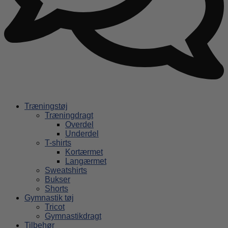
Træningstøj
Træningdragt
Overdel
Underdel
T-shirts
Kortærmet
Langærmet
Sweatshirts
Bukser
Shorts
Gymnastik tøj
Tricot
Gymnastikdragt
Tilbehør