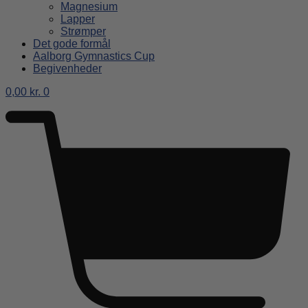
Magnesium
Lapper
Strømper
Det gode formål
Aalborg Gymnastics Cup
Begivenheder
0,00
kr.
0