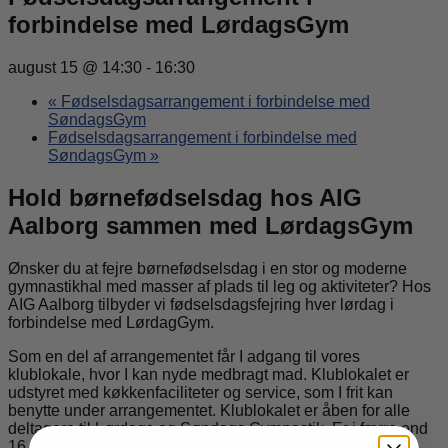
forbindelse med LørdagsGym
august 15 @ 14:30
-
16:30
«
Fødselsdagsarrangement i forbindelse med
SøndagsGym
Fødselsdagsarrangement i forbindelse med
SøndagsGym
»
Hold børnefødselsdag hos AIG
Aalborg sammen med LørdagsGym
Ønsker du at fejre børnefødselsdag i en stor og moderne
gymnastikhal med masser af plads til leg og aktiviteter? Hos
AIG Aalborg tilbyder vi fødselsdagsfejring hver lørdag i
forbindelse med LørdagGym.
Som en del af arrangementet får I adgang til vores
klublokale, hvor I kan nyde medbragt mad. Klublokalet er
udstyret med køkkenfaciliteter og service, som I frit kan
benytte under arrangementet. Klublokalet er åben for alle
deltagere til Lørdags og Søndags Gymnastik. Er i færre end
16 personer til arrangementet stiller vi et seperat lokale til