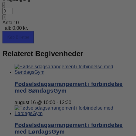
Formindsk
-
billetantal
Antal
for
Øg
+
Rengøring
billetantallet
Antal:
0
for
I alt:
0,00
kr.
Rengøring
Køb Billetter
Relateret Begivenheder
Fødselsdagsarrangement i forbindelse
med SøndagsGym
august 16 @ 10:00
-
12:30
Fødselsdagsarrangement i forbindelse
med LørdagsGym