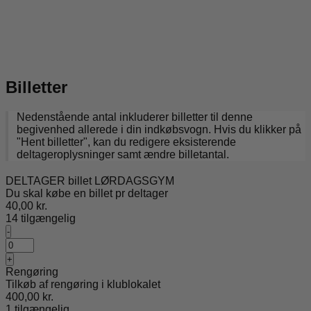
Billetter
Nedenstående antal inkluderer billetter til denne
begivenhed allerede i din indkøbsvogn. Hvis du klikker på
"Hent billetter", kan du redigere eksisterende
deltageroplysninger samt ændre billetantal.
DELTAGER billet LØRDAGSGYM
Du skal købe en billet pr deltager
40,00
kr.
14
tilgængelig
Formindsk
-
billetantal
Antal
for
Øg
+
DELTAGER
billetantallet
Rengøring
billet
for
LØRDAGSGYM
Tilkøb af rengøring i klublokalet
DELTAGER
400,00
kr.
billet
1
tilgængelig
LØRDAGSGYM