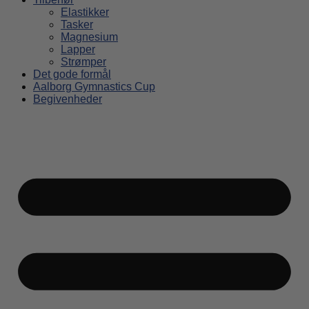
Elastikker
Tasker
Magnesium
Lapper
Strømper
Det gode formål
Aalborg Gymnastics Cup
Begivenheder