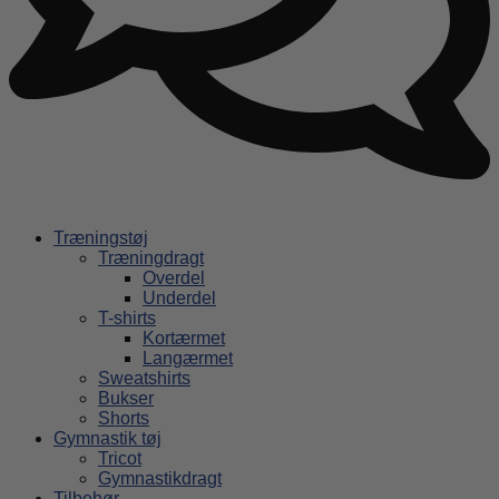
Træningstøj
Træningdragt
Overdel
Underdel
T-shirts
Kortærmet
Langærmet
Sweatshirts
Bukser
Shorts
Gymnastik tøj
Tricot
Gymnastikdragt
Tilbehør