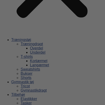
Træningstøj
Træningdragt
Overdel
Underdel
T-shirts
Kortærmet
Langærmet
Sweatshirts
Bukser
Shorts
Gymnastik tøj
Tricot
Gymnastikdragt
Tilbehør
Elastikker
Tasker